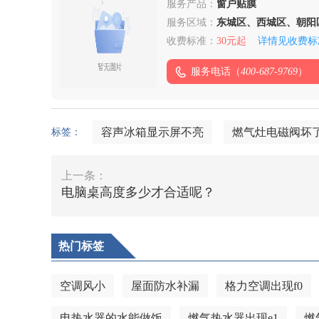
服务产品：
窗户贴膜
服务区域：
东城区、西城区、朝阳
头沟区、房山区、通州
收费标准：
30元起
详情见收费标
区、平谷区、密云区、
服务电话（
400-687-9769
）
容声冰箱显示屏不亮
燃气灶电磁阀坏
标签：
上一条：
电脑桌高度多少才合适呢？
热门标签
空调风小
屋面防水补漏
格力空调出现f0
电热水器的水能做饭
燃气热水器出现e1
燃