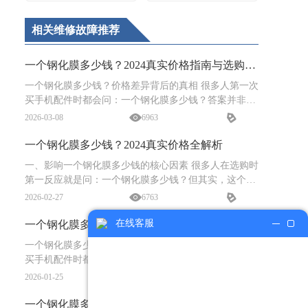
相关维修故障推荐
一个钢化膜多少钱？2024真实价格指南与选购避
坑指南
一个钢化膜多少钱？价格差异背后的真相 很多人第一次
买手机配件时都会问：一个钢化膜多少钱？答案并非固
定——从3元到128元不等。但价格差异绝非“越贵越
2026-03-08
6963
好”或“便宜没好货”这么简单。真正影响一个钢化膜多少
一个钢化膜多少钱？2024真实价格全解析
一、影响一个钢化膜多少钱的核心因素 很多人在选购时
第一反应就是问：一个钢化膜多少钱？但其实，这个问
题没有统一答案。价格差异背后是材质、工艺、适配
2026-02-27
6763
性、防护等级等多重因素共同作用的结果。普通PET软
膜可能
在线客服
一个钢化膜多少钱？2024真实价格指南，不花冤
枉钱
一个钢化膜多少钱？价格差异背后的真相 很多人第一次
买手机配件时都会问：一个钢化膜多少钱？答案看似简
单，实则跨度极大——从3元到上百元不等。但价格差
2026-01-25
7389
异绝非偶然，它直接关联材质工艺、防护等级、贴合体
验与使
一个钢化膜多少钱？2024最新价格全解析