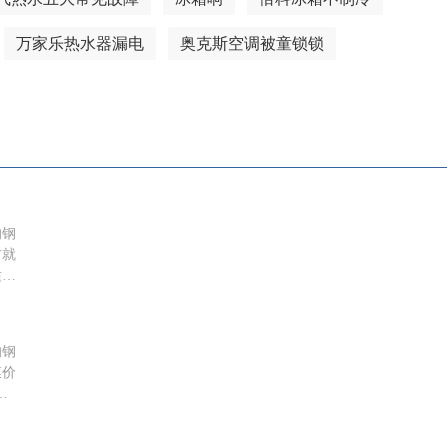
万家乐热水器漏电
奥克斯空调被童锁锁
的钢
右就
适合
的钢
膜价
幕